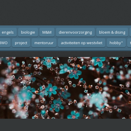
engels
biologie
M&M
dierenvoorzorging
bloem & dising
BWO
project
mentoruur
activiteiten op westvliet
hobby"