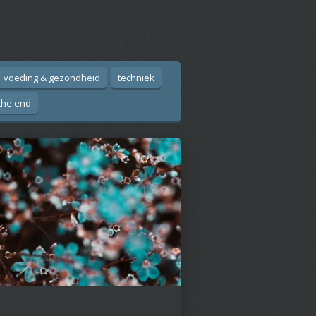
voeding & gezondheid
techniek
the end