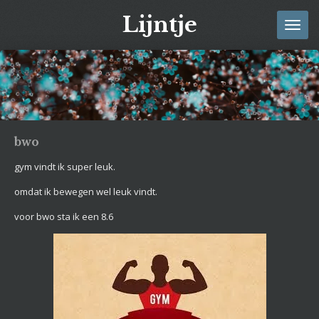
Ga
Lijntje
direct
naar
de
hoofdinhoud
bwo
gym vindt ik super leuk.
omdat ik bewegen wel leuk vindt.
voor bwo sta ik een 8.6