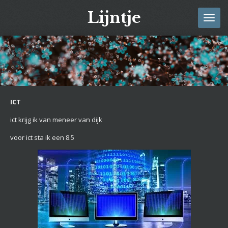
Ga
Lijntje
direct
naar
de
hoofdinhoud
ICT
ict krijg ik van meneer van dijk
voor ict sta ik een 8.5